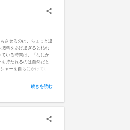
の流れからいって、自然と
きたと評価されて良いと思い
さ、スピードが変わった
「有名な先生だから」「一
ども、親御さんの趣味嗜好。
果があるかないか、可能性を
れもさせるのは、ちょっと違
は、我が子が重いから」と
や肥料をあげ過ぎると枯れ
のでしたら、支援者も、療
きている時間は、「なにか
いを持たれるのは自然だと
ッシャーを自らにかけている
を伝えています。 何もし
ば、脳内のネットワークを
続きを読む
る時間だといえます。 特
間だったとしても、内側では
少ない時間を過ごすのは、
ます。 また、空白の時間
す。 どんなに頑張って
活動、与えている刺激、環