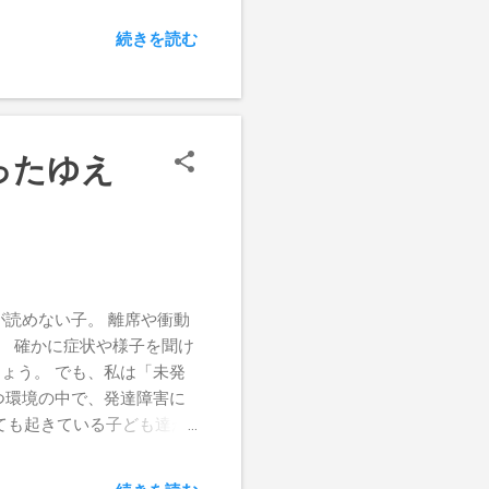
者に「時間の差」を感じさ
続きを読む
ってからも、さらに治り続け
のくらいで変化が出てくる
将来の姿をイメージするこ
喜ばれ、希望を感じられる方
一位！」というレベルなので
ったゆえ
としても、朝の2分間の占
からの希望を与えることはで
験であり、その人が一生懸命
まさに治る道を歩まれている
今回も私は藤家さんの本を読
内側を響かせるパワーを持っ
読めない子。 離席や衝動
 最初の頃の本と比べる
。 確かに症状や様子を聞け
っていることが伝わってきま
ょう。 でも、私は「未発
くる文章に変わっています。
つ環境の中で、発達障害に
れ、それを人生、社会のた
っても起きている子ども達が
 まだ言葉がはっきりして
べたくないものは食べな