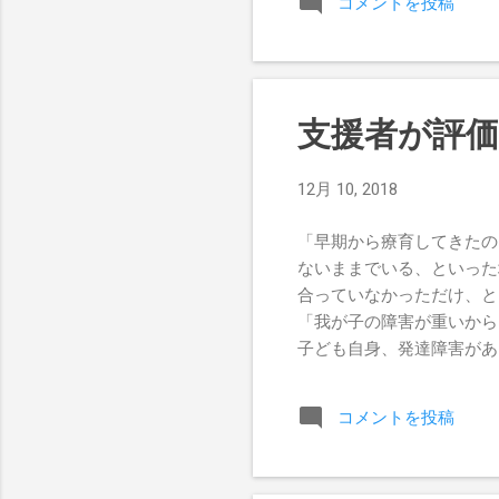
コメントを投稿
い、また食べなくてもいい
られているのだろうか、と
べない子」 「タブレット
ついて指摘すると、こうい
には、寝られない人もいる
支援者が評
る人もいます。 もちろん
きます。 しかし、それが
12月 10, 2018
度、神経発達が完成し終わ
数十年の間に生まれた刺激
「早期から療育してきたの
ます。 学校の人間関係、
ないままでいる、といった
し合いを続けたりします。 
合っていなかっただけ、と
「我が子の障害が重いから
子ども自身、発達障害があ
身の安全が守られていれば
ことがありますが、本人の
コメントを投稿
うが、関わらまいが、「そ
良いも悪いも、変化を与え
発達を堰止めているものを