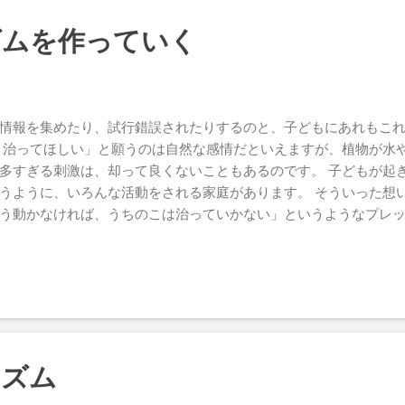
の持っている発達の力、スピードよりも加速させれたとき。 「発達
な」という地点より先に、より早く進んだ場合、良い後押しがで
ズムを作っていく
者と関わって、「止まっていた発達が動き出したな」「発達の大き
ければ、あまり意味がない、ということ。 「公的な機関だから」
くいから」「どうせ無料だし」というのは、言っちゃあ悪いけれ
受けるのも、子どもが主体であるのですから、子どもにとって効
情報を集めたり、試行錯誤されたりするのと、子どもにあれもこ
で考えなければなりません。 「療育に通って効果が得られないの
く治ってほしい」と願うのは自然な感情だといえますが、植物が水
と洗脳されてしまっています。 「障害が重いから効果が出ない」
多すぎる刺激は、却って良くないこともあるのです。 子どもが起
うように、いろんな活動をされる家庭があります。 そういった想
う動かなければ、うちのこは治っていかない」というようなプレ
に感じます。 そういった親御さんに対し、私は空白の時間の大切さ
というのは、外から見える世界です。 子どもの内側に目を向けれ
激によって起きた興奮を静め、次の発達に向けて整え、準備してい
は、神経発達が盛んな時期ですので、特別なことをしていない時
り、整理したりしているのです。 ですから、空白の時間、刺激が
、むしろ、今まさに神経発達が行われている瞬間と言うこともでき
、自分に必要な刺激、動き、遊びに向かっていける時間だといえま
リズム
はできません。 なので、どうしても、良かれと思ってやっている