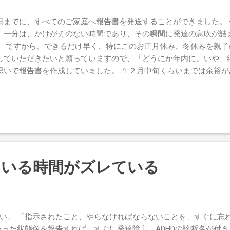
日までに、すべてのご家庭へ報告書を発送することができました。
、一分は、かけがえのない時間であり、その瞬間に発達の息吹が詰
。 ですから、できるだけ早く、特にこのお正月休み、冬休みを親
していただきたいと願っていますので、「どうにか年内に。いや、
思いで報告書を作成していました。 １２月中旬くらいまでは余裕
ら大晦日って感じで、ブログを書いています。 2018年の始まりは
旭川。 ありがたいことに、函館以外のご家族、支援者から声をか
でした。 依頼してくださることは大変嬉しかったのですが、その
か」と思うのでした。 私は、今まで出会った子ども達や家族から
家の皆さんから教えてもらったことを自分なりに咀嚼してお伝えし
、何かスペシャルなものがあるわけではありません。 ですから、
して頂いてまでも、私がお伺いする価値があるのだろうか、と悩む
ている時間がズレている
ご家庭でできることがあります」「私を呼ばなくても、方法はあり
すよ」「同じお金で、鹿児島に行けます」などお伝えし、ご依頼を
もいました。 改めて、こうして一年を振り返ってみますと、自分
わけではないのだと感じます。 そして、訪問したご家族、相談の
い」 「指示されたこと、やらなければならないことを、すぐに忘れ
族が、みなさん、我が子を治し、より良い育みをされているから、
いった状態像を報告すれば、すぐに発達障害、ADHDの診断名が付き