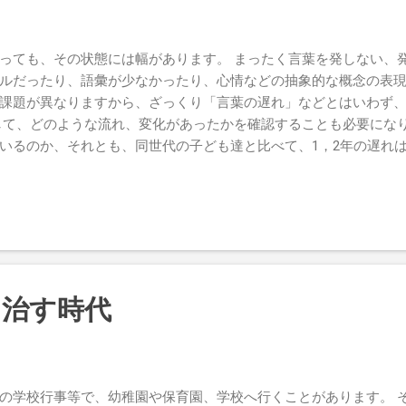
のとズレが生じてしまいます。 本人が今、求めている発達刺激と
。 そのズレを埋めるのが、空白の時間であり、その空白の時間を
だと考えています。 子どもを治すため、より良く育てるために、
っても、その状態には幅があります。 まったく言葉を発しない、
です」「私には無理です」という相談を受けることがあります。 
ルだったり、語彙が少なかったり、心情などの抽象的な概念の表現
んもヘトヘトという場合が多いのです。 こういった親御さん達は
課題が異なりますから、ざっくり「言葉の遅れ」などとはいわず
して、どのような流れ、変化があったかを確認することも必要になり
いるのか、それとも、同世代の子ども達と比べて、1，2年の遅れ
か。 ある程度の段階まで順調に発達が見られていても、ある段階
す。 でも、大事なのは、変化があるか、あったのか、です。 変化
 ゆっくり発達しているのなら、方向性は間違っていないので、あ
前、関わったご家族から「言葉が出るようになりました！」という
だったのにもかかわらず、専門家からは「言葉の遅れがあるのが自
りも、代替手段を使ってコミュニケーションすることを勧められた
ていただいたのです。 その子とお会いしたとき、確かに言葉は発し
に治す時代
出るんじゃないか、と思ったのです。 「もう少ししたら、しゃべ
が話している言葉の理解があったこと。 そして何よりも、「あー」
、節が見られたことが大きな理由です。 節、つまり、リズムですね
ったり、空気を吐くに近いような短い音だけだったりすると、ま
の学校行事等で、幼稚園や保育園、学校へ行くことがあります。 