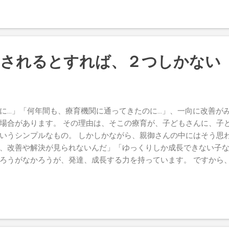
、という家庭が普通になっている。 こういった話を聞くたびに、
思います。 「寝られない子」ではなく、「寝れない子」 「食べら
の刺激に圧倒されている子」ではなく、「タブレットが好きな子」 
った言葉が返ってきます。 あたかも、それがその子の「個性」であ
し、食べられない人もいます。 四六時中、タブレットを見たり、
価されるとすれば、２つしかない
、大人であっても、それは不健康な状態といえますが、大人ならな
子どもとなれば、しかも、乳幼児となれば、影響の大きさは比べもの
った大人と、今まさに神経発達をしている最中の子ども。 人類の
に対し、適応できるだけの身体にはなっていないのです。 不登校
に…」「何年間も、療育機関に通ってきたのに…」、一向に改善が
トラブルなどが理由として挙げられ、それに対しカウンセラーが、
場合があります。 その理由は、そこの療育が、子どもさんに、子
そして、それでも解決の糸口が掴めなければ、医療機関...
いうシンプルなもの。 しかしかながら、親御さんの中にはそう思
、改善や解決が見られないんだ」「ゆっくりしか成長できない子
ろうがなかろうが、発達、成長する力を持っています。 ですから
、自然と伸びていくもの。 支援者が仰々しく、「私達の支援でこ
発達の流れから見れば、ただ単に本人の持っている発達の力で進ん
れくらいは伸びるよね」というのが少なくありません。 第一、週
られるわけはないのですから。 支援者が評価されるとすれば、２つ
取り除いたとき。 具体的に言えば、発達のヌケを埋める、本人の