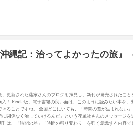
持った方、しかも、みなさん、重度、最重度、測定不能とまで言わ
た方が日常的に服薬されていたものでした。 薬の管理と服薬の介
いましたので、「あの薬を藤家さんも飲まれていたのか」と思うと
んが服薬されて体験されたこと、感じられたことは、当然、施設に
れ、感じられていたと思います。 もしかしたら、彼らのみせた激
用の表れだったかもしれない、と感じました。 すべてがすべて、
害ゆえ、だったとは言えないかもしれません。 服薬の種類や量が
の沖縄記：治ってよかったの旅』
以上に不安定さをみせることがありました。 しかし、それが副作
たものなのかを証明することはできませんでした。 何故なら、薬
感覚はわからないからです。 ましてや、薬が変わるということの
障害がネガティブな方向へ進んだからであり、それらを落ち着かせ
。 薬の変更後の“荒れ”は日常であり、医師からも「ある程度、飲
」と言われますので、ときが過ぎるのを待つわけです。 一方で、
晩、更新された藤家さんのブログを拝見し、新刊が発売されたこと
が収まることもあります。 でも、その場合の多くは、激しい行動
購入！ Kindle版、電子書籍の良い面は、このように読みたい本を
のです。 行動障害が収まったのではなく、行動障害が起こせなく
できることですね。 全国どこにいても、「時間の差が生まれない
実態だと思います。 そのため、「覇気や精気、気力が失ってしま
所に関係なく治していけるんだ」という花風社さんのメッセージを
、日常生活に支障が出ます」と報告しますが、「じゃあ、元の激し
新刊は、「時間の差」「時間の移り変わり」を強く意識する内容でし
」と返って...
かれたときのお話を軸に、最初に沖縄に行かれたときのお話、学校