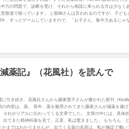
ました。 みなさんがどんどん治し、子どもさん達が伸びやかに成
集中力の問題で、診断を受け、それから相談に来られる方は少なくあ
ら、「じゃあ、うちも相談してみようか」となるのでしょう。 な
注意散漫で困っています」 と親御さんは言われるのですが、子ども
晴らしいご家族との縁だと考えています。 いろんな縁や経験、知
間中、ずっとゲームしていますので、「お子さん、集中力あるじゃ
ただいたものを、また次の人へ、新たなご家族へ、少しグレードア
きなことに関しては、と返ってきます。 ゲームに集中するのが、
の役割のような気がしています。 私に依頼、仕事が来るのは、我
んね。 じゃあ、授業が面白くなれば、集中するのか、と言ったら
真剣に考え、より良い子育...
したら、服薬する意味がなくなってしまいます。 こういった子ど
なく、ゲームに主体、身体、生活が浸食されてしまっているんです
ない。 親御さんからも、遺伝的な雰囲気を感じない。 でも、本人は
、子どもさんに訊きますね、「ゲーム、面白いの？」と。 すると、
。 わからないけれども、やっている。 本人たちも、どうして、こ
の減薬記』（花風社）を読んで
んですね。 それくらい、圧倒されてしまっている、生活の一部に
をすること自体は、悪いことではないのかもしれません。 でもね、7
ドの速い刺激は存在しなかったのです。 700万年中、699万998
きるだけの脳も、身体も、まだ進化していないといえます。 ですか
週に引き続き、花風社さんから藤家寛子さんが書かれた新刊（Kind
しているんじゃね」と思わなくちゃいけません。 タブレット、動画
回の内容は、薬。 長年、薬を服用されてきた藤家さんが減薬を遂
対し、子どもの感...
。 それがリアルに伝わってくる文章でした。 文章の中には、具体
。 出てきた精神科薬を見て、正直、私は驚きました。 もちろん、
たかまではわかりませんが、出てくる薬の名前は、私が施設で働い