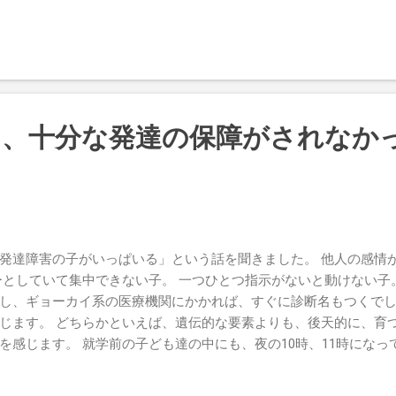
、作業所から一般就労、そして現在のお話とを結びながら、私達読
てくれます。 時間の差とは、つまり、治っていくまでの経過、治
いく時の流れです。 私も、ある程度の経験を積みましたので、ど
、どのような順序で発達していくのか、本人の発達の流れを見て、
ができます。 そういったお話を、親御さんにしますと、皆さん、
います。 でも、その喜び、希望は、朝の占いで「今日の〇〇座が
に、十分な発達の保障がされなか
。 私が、今後いくら経験を積み、発達の流れが読めるようになった
から脱することはできません。 私には、ご本人や親御さんに、心
ません。 しかし、それができるのは、当事者の方の声であり、体
まれてきた時間の流れなのです。 特に治っている方のお話は、今
ども達、親御さん達の内面、内側に届く希望です。 だからこそ、
れることをお勧めします。 藤家さんの本、文章、メッセージは、
発達障害の子がいっぱいる」という話を聞きました。 他人の感情が
いるから。 藤家さんの本は、すべて読みましたし、持っています。
ーとしていて集中できない子。 一つひとつ指示がないと動けない子
、文章から伝わってくる雰囲気が全然違います。 文章からも、治
し、ギョーカイ系の医療機関にかかれば、すぐに診断名もつくでし
。 しかも、どんどんまろやかに、伸びやかに、楽しさが伝わって
じます。 どちらかといえば、遺伝的な要素よりも、後天的に、育
れは、今もなお、治り続けているから、そしてご自身の資質が磨か
を感じます。 就学前の子ども達の中にも、夜の10時、11時にな
どんどん...
どもは、夜になれば、起きていたくても起きれないのが自然なのに。
で動画を何時間も観て過ごしている子どももいます。 食事も、食