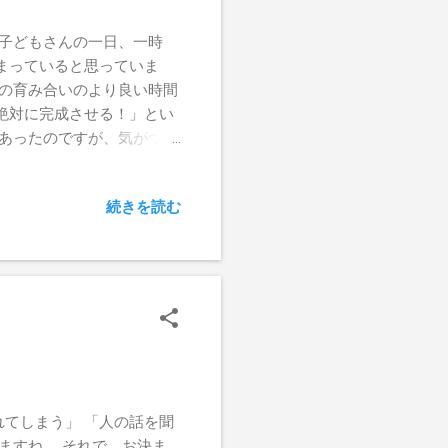
 子どもさんの一日、一時
まっていると思っていま
子の育み合いのより良い時間
絶対に完成させる！」とい
があったのですが、気がつい
、福岡出張で、最後が北海道
けていただくことがあった一
続きを読む
たびに「どうして私なのだろ
教わったこと、素晴らしい実
ているだけです。 私自体
わざわざ交通費や宿泊費を負
ことがありました。 実際、
ます」「小田原の方が近い
取り下げていただいたご家
に価値があるから依頼があっ
やり取りをさせてもらったご
てしまう」 「人の話を聞
私に依頼があったのだと思
ますね。 それで、お決ま