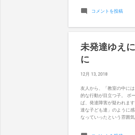
話
コメントを投稿
せ
て
か
と
も
未発達ゆえ
す
い
に
き
歩
12月 13, 2018
子
ま
友人から、「教室の中には
て
的な行動が目立つ子。 ボ
と
ば、発達障害が疑われます
す
達な子ども達」のように感
そ
なっていったという雰囲気
めに
増えているそうです。 子
いない時期からタブレット