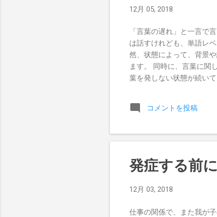
境も、本人が求めているも
12月 05, 2018
いる発達刺激とのズレです
自由に自らを育てていくの
「言葉の遅れ」と一言で言
ん達の中から、「もう限界
は話すけれども、単語レベ
ヘトヘトであり、子どもさ
然、状態によって、背景や
のではな...
ます。 同時に、言葉に関
葉を発しない状態が続いて
達、変化が見れれているの
った、なんてこともありま
コメントを投稿
達の芽があるということ。
えれば良いだけです。 以
た。 まだ幼い子どもさん
で、言葉が出るのを望むよ
縁があって、相談に乗らせ
発症する前
も、多分、この子は言葉が
ました。 その理由は、私
12月 03, 2018
声の段階ではありましたが
「うー」とか伸ばすだけだ
仕事の関係で、また我が子