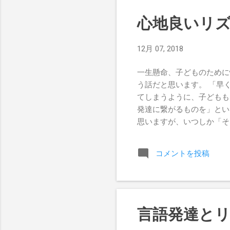
する。 もう一つは、本人
これくらい発達するだろう
心地良いリ
ます。 つまり、あの支援
な」という実感を得られな
12月 07, 2018
回通ったら、途中で止めに
療育を受けるのも、支援を
一生懸命、子どものために
広げるものか、という視点
う話だと思います。 「早
いうのは、支援者にまんま
てしまうように、子どもも
育も...
発達に繋がるものを」とい
思いますが、いつしか「そ
親御さんも少なくないよう
ない時間、していない時間
コメントを投稿
繋げている時間であり、刺
に幼少期の子どもというの
神経が伸びたり、繋がった
決して無駄な時間ではなく
は、子どもが自ら主体的に
言語発達と
も、子ども本人になること