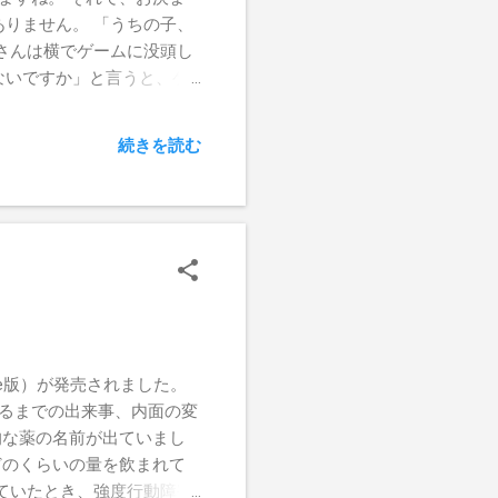
長していく姿を見せてくれる
りません。 「うちの子、
ので、私が持っているのは、
さんは横でゲームに没頭し
見をいただいた一年でした。
ないですか」と言うと、ゲ
ップしてお渡しするのが、
「好きだから」と捉えてい
が子の将来を世界のだれより
、そうではありませんし。
続きを読む
も達の多くは、ゲームが好
。 発達の物語を見ても、
ADHD。 そうなると、環
ほとんどの子どもさんが
んなにもゲームをしている
なってしまっている、とい
00万年の人類の歴史の中
0年くらいは、自然界になか
ら、まず第一に、「ゲーム
le版）が発売されました。
、DVDも同じです。 目か
げるまでの出来事、内面の変
的な薬の名前が出ていまし
どのくらいの量を飲まれて
ていたとき、強度行動障害