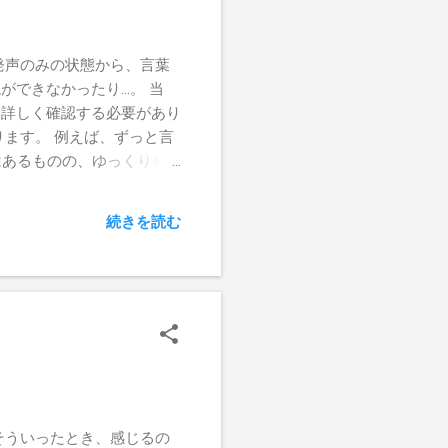
、こちらが与えようとして
使って、本人が主体的に、
日々頑張られている親御さ
発声のみの状態から、言葉
お話を伺うと、親御さんが
ができなかったり…。 当
、能力や頑張りが足りない
、詳しく確認する必要があり
ます。 例えば、ずっと言
はあるものの、ゆっくり発
にきたら、そこで急に止ま
が見られたなら、そこに発
続きを読む
とは加速させる後押しを考
お話を聞くことができまし
閉症だから」ということ
とのことでした。 で、ご
ていませんでした。 で
ると思いますよ」とも言い
とか、「うー」といった発
。 ただ「あー」とか、
だ言葉が出るのは先かな、と
そういったとき、感じるの