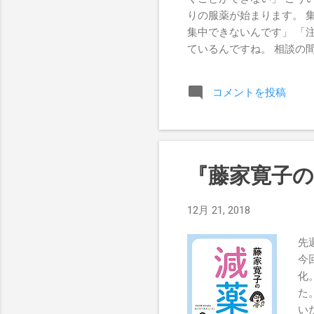
い
りの服薬が始まります。 
か
集中できないんです」 「
素
ているんですね。 相談の
い
ームに関しては、自分が好
私
る限り、一生答えは出ませ
も
コメントを投稿
第一、興味関心の問題だと
きだからやっているのでは
特に発達のヌケが見当たら
境要因が匂います。 私は
「わからない」と答えます
『藤家寛子
か、わからなくなっている
うことなんです。 ゲーム
12月 21, 2018
で、こんなに強い光、スピー
った刺激。 それに対応で
先
のやり過ぎが、人体に影響
今
ら、耳から入ってくる刺激に
化
た
い