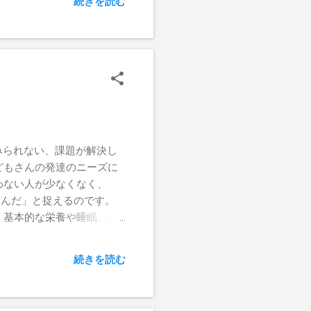
続きを読む
子どもの発達する権利は守
れない子」ではなく、「食
私が、子どもの神経発達に
るかのように。 大人の中
スマホをいじったりしてい
んとかやり過ごすことがで
になりません。 ある程
歴史の中で、たった数年、
の子ども達の相談もよくき
みられない、課題が解決し
教員が、学校が、家庭が話
どもさんの発達のニーズに
わない人が少なくなく、
なんだ」と捉えるのです。
、基本的な栄養や睡眠、心
こまで伸びた」なんて言う
だだけ。 支援者が関わろ
続きを読む
に数時間関わっただけで、
しかありません。 本人の
誤学習をぶった切り、修正