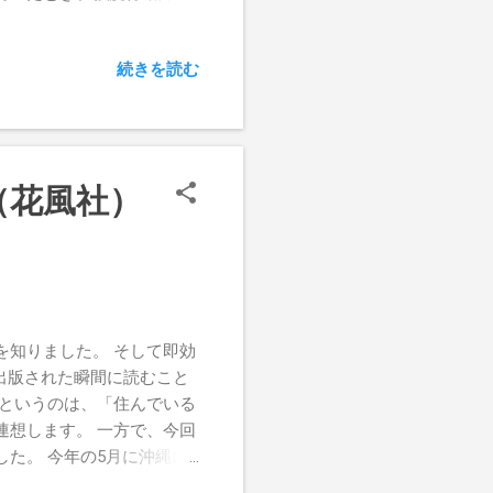
れるような知的障害を持た
助は、職員である私達が行っ
続きを読む
、驚くばかりでした。 藤家
いた方達も同じように体験
しい行動、気分の上下も、副
彼らの特性であり、強度行動
変わったとき、彼らはそれま
（花風社）
用かどうか、薬の変化から起
を体内に入れた本人しか、そ
ほとんどは、本人の状態や行
るために処方がされたので
み続けないとわからないか
薬の変更後、すぐに激しい行
を知りました。 そして即効
と同時に、覇気、精気まで失
、出版された瞬間に読むこと
なるから収まった、というの
」というのは、「住んでいる
いました。これでは学校や作
連想します。 一方で、今回
い行動のときに戻っていい
た。 今年の5月に沖縄に
時代、闘病していた頃のお