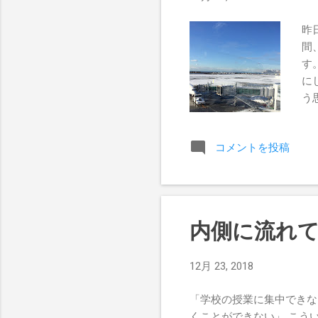
昨
間
す
に
う
た
の
コメントを投稿
年
う
践
に
担
内側に流れ
「
で
12月 23, 2018
族
た
「学校の授業に集中できな
家
くことができない」 こう