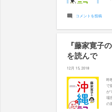
を
れ
コメントを投稿
て
さ
さ
作
障
『藤家寛子
で
き
を読んで
の
動
12月 15, 2018
す
ら
昨
動
で
う
が
が
場
業
の
の？
行